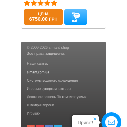
ЦЕНА
6750.00
ГРН
© 2009-2026 simant shop
Все права защищены.
Наши сайты:
simant.com.ua
Системы водяного охлаждения
Игровые суперкомпьютеры
Дошка оголошень ПК комплектуючих
Ювелірні вироби
Игрушки
Привіт!