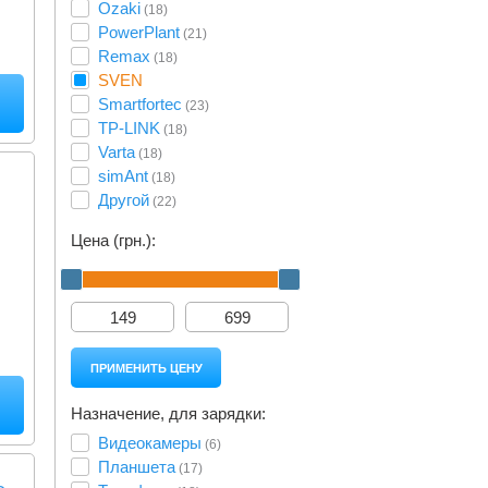
Ozaki
(18)
PowerPlant
(21)
Remax
(18)
SVEN
Smartfortec
(23)
TP-LINK
(18)
Varta
(18)
simAnt
(18)
Другой
(22)
Цена (грн.):
Назначение, для зарядки:
Видеокамеры
(6)
Планшета
(17)