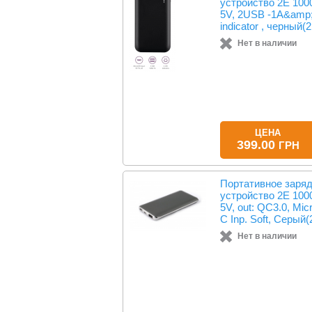
устройство 2Е 100
5V, 2USB -1A&amp;
indicator , черный(
Нет в наличии
ЦЕНА
399.00
ГРН
Портативное заря
устройство 2Е 100
5V, out: QC3.0, Mi
C Inp. Soft, Серый(
Нет в наличии