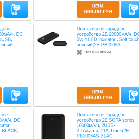
ЦЕНА
699.00
ГРН
ядное
Портативное зарядное
00мА/ч, DC
устройство 2Е 20000мА/ч, D
roUSB,
5V, 4 LED indicator , Soft touch
 Черный
черный(2E-PB2005A
Нет в наличии
ЦЕНА
699.00
ГРН
дное
Портативное зарядное
0мА/ч, DC
устройство 2Е SOTA series
cator,
10000мА/ч, 2USB-
B-BLACK)
2.1A&amp;2.1A, black(2E-
PB1006AS-BLAC