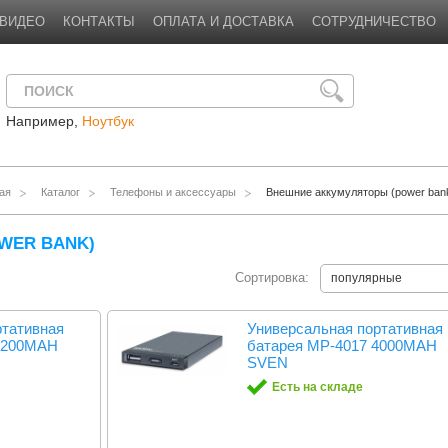
ВИДЕО
КОНТАКТЫ
ОПЛАТА И ДОСТАВКА
СОТРУДНИЧЕСТВО
Например,
Ноутбук
ая
Каталог
Телефоны и аксессуары
Внешние аккумуляторы (power ban
WER BANK)
Сортировка:
популярные
ртативная
Универсальная портативная
 2200MAH
батарея MP-4017 4000MAH
SVEN
Есть на складе