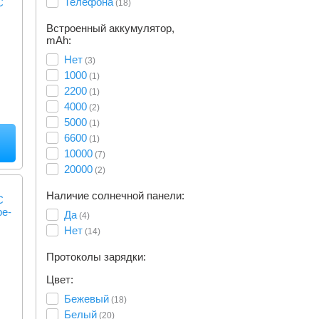
Телефона
C
(18)
Встроенный аккумулятор,
mAh:
Нет
(3)
1000
(1)
2200
(1)
4000
(2)
5000
(1)
6600
(1)
10000
(7)
20000
(2)
Наличие солнечной панели:
C
pe-
Да
(4)
Нет
(14)
Протоколы зарядки:
Цвет:
Бежевый
(18)
Белый
(20)