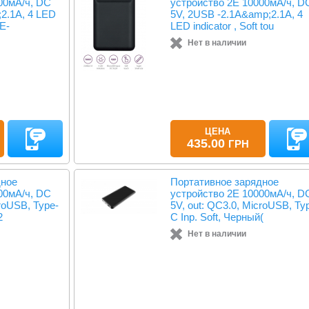
00мА/ч, DC
устройство 2Е 10000мА/ч, D
2.1A, 4 LED
5V, 2USB -2.1A&amp;2.1A, 4
2E-
LED indicator , Soft tou
Нет в наличии
ЦЕНА
435.00
ГРН
дное
Портативное зарядное
00мА/ч, DC
устройство 2Е 10000мА/ч, D
croUSB, Type-
5V, out: QC3.0, MicroUSB, Ty
2
C Inp. Soft, Черный(
Нет в наличии