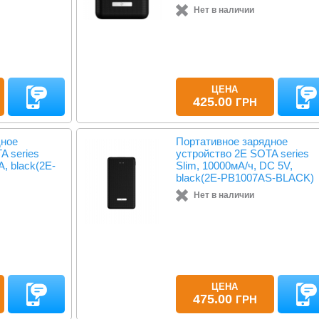
Нет в наличии
ЦЕНА
425.00
ГРН
дное
Портативное зарядное
A series
устройство 2Е SOTA series
A, black(2E-
Slim, 10000мА/ч, DC 5V,
black(2E-PB1007AS-BLACK)
Нет в наличии
ЦЕНА
475.00
ГРН