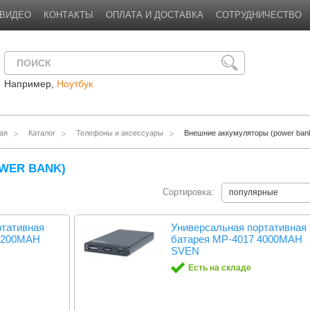
ВИДЕО
КОНТАКТЫ
ОПЛАТА И ДОСТАВКА
СОТРУДНИЧЕСТВО
Например,
Ноутбук
ая
Каталог
Телефоны и аксессуары
Внешние аккумуляторы (power ban
WER BANK)
Сортировка:
популярные
ртативная
Универсальная портативная
 2200MAH
батарея MP-4017 4000MAH
SVEN
Есть на складе