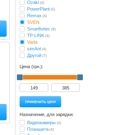
Ozaki
(4)
PowerPlant
(5)
Remax
(4)
SVEN
Smartfortec
(9)
TP-LINK
(4)
Varta
simAnt
(4)
Другой
(7)
Цена (грн.):
Назначение, для зарядки:
Видеокамеры
(4)
Планшета
(4)