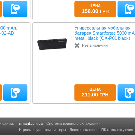
ЦЕНА
158.00
ГРН
000 mAh,
Универсальная мобильная
T-02-AD
батарея Smartfortec 5000 mA
metal, black (OX-P01 black)
Нет в наличии
ЦЕНА
211.00
ГРН
 сайты:
simant.com.ua
Системы водяного охлаждения
Игровые суперкомпьютеры
Дошка оголошень ПК комплектуючих