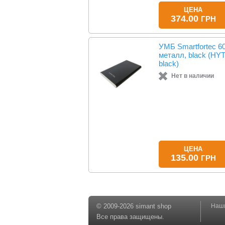
ЦЕНА
374.00
ГРН
УМБ Smartfortec 6
металл, black (HY
black)
Нет в наличии
ЦЕНА
135.00
ГРН
© 2009-2026 simant shop
Наши
YouTube
Facebook
Twitter
Все права защищены.