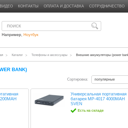
ВИДЕО
КОНТАКТЫ
ОПЛАТА И ДОСТАВКА
СОТРУДНИЧЕСТВО
Например,
Ноутбук
ая
Каталог
Телефоны и аксессуары
Внешние аккумуляторы (power ban
WER BANK)
Сортировка:
популярные
ртативная
Универсальная портативная
 2200MAH
батарея MP-4017 4000MAH
SVEN
Есть на складе