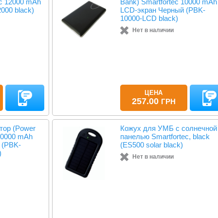
ec 12000 mAh
Bank) Smartfortec 10000 mAh
000 black)
LCD-экран Черный (PBK-
10000-LCD black)
Нет в наличии
ЦЕНА
257.00
ГРН
тор (Power
Кожух для УМБ с солнечной
 10000 mAh
панелью Smartfortec, black
 (PBK-
(ES500 solar black)
)
Нет в наличии