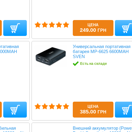
ЦЕНА
249.00
ГРН
ртативная
Универсальная портативная
 4000MAH
батарея MP-6625 6600MAH
SVEN
Есть на складе
ЦЕНА
385.00
ГРН
бильная
Внешний аккумулятор (Powe