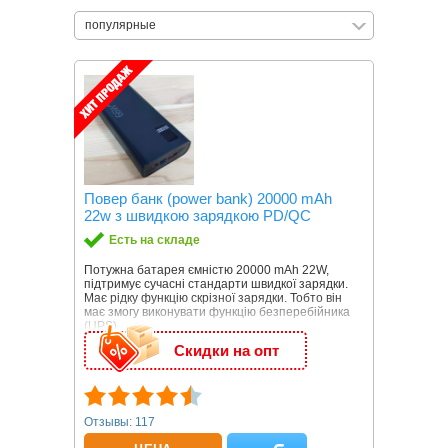
популярные
Повер банк (power bank) 20000 mAh
22w з швидкою зарядкою PD/QC
Есть на складе
Потужна батарея ємністю 20000 mAh 22W,
підтримує сучасні стандарти швидкої зарядки.
Має рідку функцію скрізної зарядки. Тобто він
має змогу виконувати функцію безперебійника
(UPS).
Скидки на опт
Отзывы: 117