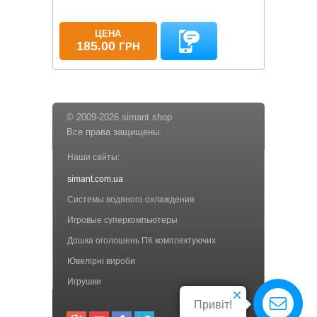
ЦЕНА
185.00
ГРН
© 2009-2026 simant shop
Все права защищены.
Наши сайты:
simant.com.ua
Системы водяного охлаждения
Игровые суперкомпьютеры
Дошка оголошень ПК комплектуючих
Ювелірні вироби
Игрушки
Привіт!