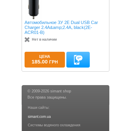
Автомобильное ЗУ 2E Dual USB Car
Charger 2.4A&amp;2.4A, black(2E-
ACR01-B)
Нет в наличии
ЦЕНА
185.00
ГРН
© 2009-2026 simant shop
Все права защищены.
Наши сайты:
simant.com.ua
Системы водяного охлаждения